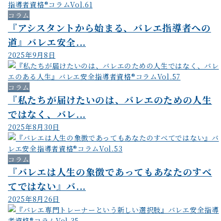
コラム
『アシスタントから始まる、バレエ指導者への
道』バレエ安全...
2025年9月8日
コラム
『私たちが届けたいのは、バレエのための人生
ではなく、バレ...
2025年8月30日
コラム
『バレエは人生の象徴であってもあなたのすべ
てではない』バ...
2025年8月26日