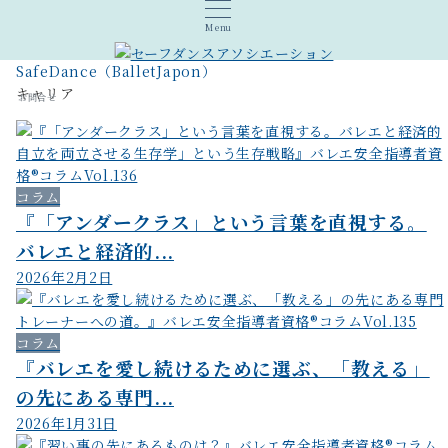
Menu
SafeDance（BalletJapon）
キャリア
お問合せ
コラム
『「アンダークラス」という言葉を直視する。
バレエと経済的...
2026年2月2日
コラム
『バレエを愛し続けるために選ぶ、「教える」
の先にある専門...
2026年1月31日