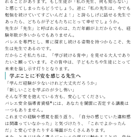
れることがあります。もし生徒が「私の先生、何も知らない」
と感じてしまったらどうでしょう。逆に「私の先生は、今でも
勉強を続けていてすごいんだよ！」と誇らしげに話せる先生で
あったら、どちらが子どもたちにとって幸せでしょうか。
先生が「先生」と呼ばれるのは、ただ年齢が上だからでも、経
験年数が多いからでもありません。
バレエを専門とし、常に探求し続ける姿勢を持つからこそ、先
生は先生であるのです。
だからこそ私たちは、「学び続ける背中」を見せる大人であり
たいと願っています。その背中は、子どもたちや生徒にとって
未来を指し示す灯りとなります。
学ぶことに不安を感じる先生へ
「学んだ経験が少ないけれど大丈夫だろうか」
「新しいことを学ぶのが少し怖い」
そんな不安を抱えている方も、安心してください。
バレエ安全指導者資格®には、あなたを闇雲に否定する講義は
一つもありません。
これまでの経験や感覚を振り返り、「自分の感じていた違和感
は間違っていなかった」と気づけたり、「これでよかったん
だ」と安心できたりする場面がたくさんあります。
また、ときには全く違うジャンルの学びに触れることで、自分