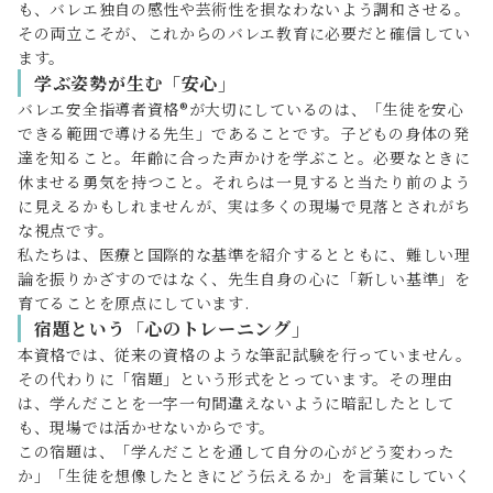
も、バレエ独自の感性や芸術性を損なわないよう調和させる。
その両立こそが、これからのバレエ教育に必要だと確信してい
ます。
学ぶ姿勢が生む「安心」
バレエ安全指導者資格®が大切にしているのは、「生徒を安心
できる範囲で導ける先生」であることです。子どもの身体の発
達を知ること。年齢に合った声かけを学ぶこと。必要なときに
休ませる勇気を持つこと。それらは一見すると当たり前のよう
に見えるかもしれませんが、実は多くの現場で見落とされがち
な視点です。
私たちは、医療と国際的な基準を紹介するとともに、難しい理
論を振りかざすのではなく、先生自身の心に「新しい基準」を
育てることを原点にしています.
宿題という「心のトレーニング」
本資格では、従来の資格のような筆記試験を行っていません。
その代わりに「宿題」という形式をとっています。その理由
は、学んだことを一字一句間違えないように暗記したとして
も、現場では活かせないからです。
この宿題は、「学んだことを通して自分の心がどう変わった
か」「生徒を想像したときにどう伝えるか」を言葉にしていく