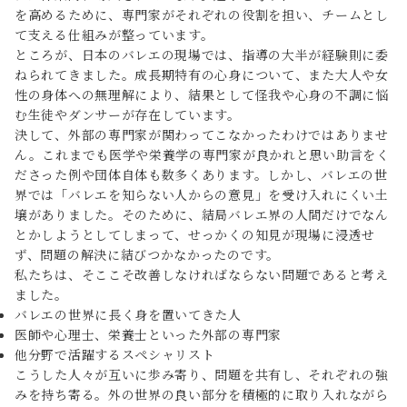
を高めるために、専門家がそれぞれの役割を担い、チームとし
て支える仕組みが整っています。
ところが、日本のバレエの現場では、指導の大半が経験則に委
ねられてきました。成長期特有の心身について、また大人や女
性の身体への無理解により、結果として怪我や心身の不調に悩
む生徒やダンサーが存在しています。
決して、外部の専門家が関わってこなかったわけではありませ
ん。これまでも医学や栄養学の専門家が良かれと思い助言をく
ださった例や団体自体も数多くあります。しかし、バレエの世
界では「バレエを知らない人からの意見」を受け入れにくい土
壌がありました。そのために、結局バレエ界の人間だけでなん
とかしようとしてしまって、せっかくの知見が現場に浸透せ
ず、問題の解決に結びつかなかったのです。
私たちは、そここそ改善しなければならない問題であると考え
ました。
バレエの世界に長く身を置いてきた人
医師や心理士、栄養士といった外部の専門家
他分野で活躍するスペシャリスト
こうした人々が互いに歩み寄り、問題を共有し、それぞれの強
みを持ち寄る。外の世界の良い部分を積極的に取り入れながら