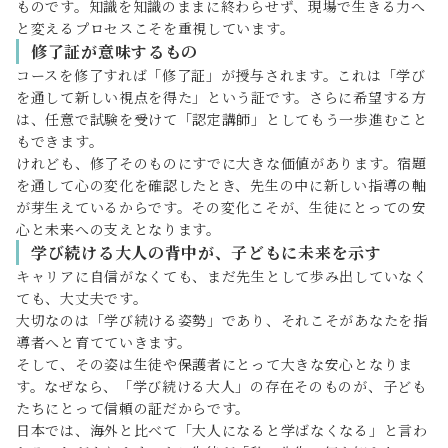
ものです。知識を知識のままに終わらせず、現場で生きる力へ
と変えるプロセスこそを重視しています。
修了証が意味するもの
コースを修了すれば「修了証」が授与されます。これは「学び
を通して新しい視点を得た」という証です。さらに希望する方
は、任意で試験を受けて「認定講師」としてもう一歩進むこと
もできます。
けれども、修了そのものにすでに大きな価値があります。宿題
を通して心の変化を確認したとき、先生の中に新しい指導の軸
が芽生えているからです。その変化こそが、生徒にとっての安
心と未来への支えとなります。
学び続ける大人の背中が、子どもに未来を示す
キャリアに自信がなくても、まだ先生として歩み出していなく
ても、大丈夫です。
大切なのは「学び続ける姿勢」であり、それこそがあなたを指
導者へと育てていきます。
そして、その姿は生徒や保護者にとって大きな安心となりま
す。なぜなら、「学び続ける大人」の存在そのものが、子ども
たちにとって信頼の証だからです。
日本では、海外と比べて「大人になると学ばなくなる」と言わ