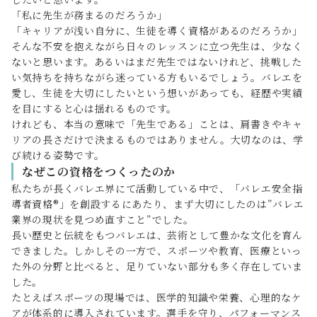
「私に先生が務まるのだろうか」
「キャリアが浅い自分に、生徒を導く資格があるのだろうか」
そんな不安を抱えながら日々のレッスンに立つ先生は、少なく
ないと思います。あるいはまだ先生ではないけれど、挑戦した
い気持ちを持ちながら迷っている方もいるでしょう。バレエを
愛し、生徒を大切にしたいという想いがあっても、経歴や実績
を目にすると心は揺れるものです。
けれども、本当の意味で「先生である」ことは、肩書きやキャ
リアの長さだけで決まるものではありません。大切なのは、学
び続ける姿勢です。
なぜこの資格をつくったのか
私たちが長くバレエ界にて活動している中で、「バレエ安全指
導者資格®」を創設するにあたり、まず大切にしたのは”バレエ
業界の現状を見つめ直すこと”でした。
長い歴史と伝統をもつバレエは、芸術として豊かな文化を育ん
できました。しかしその一方で、スポーツや教育、医療といっ
た外の分野と比べると、足りていない部分も多く存在していま
した。
たとえばスポーツの現場では、医学的知識や栄養、心理的なケ
アが体系的に導入されています。選手を守り、パフォーマンス