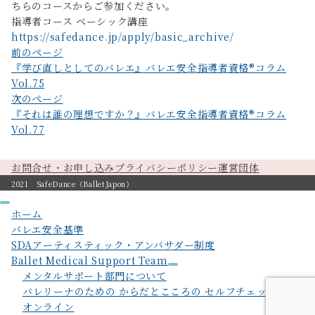
ちらのコースからご参加ください。
指導者コース ベーシック講座
https://safedance.jp/apply/basic_archive/
投
前のページ
『学び直しとしてのバレエ』バレエ安全指導者資格®︎コラム
稿
Vol.75
ナ
次のページ
ビ
『それは誰の理想ですか？』バレエ安全指導者資格®︎コラム
Vol.77
ゲ
ー
お問合せ・お申し込み
プライバシーポリシー
運営団体
シ
2021 SafeDance（BalletJapon）
ョ
ホーム
ン
バレエ安全基準
SDAアーティスティック・アンバサダー制度
Ballet Medical Support Team
メンタルサポート部門について
バレリーナのための からだとこころの セルフチェックガイド
オンライン