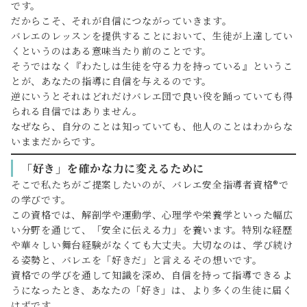
です。
だからこそ、それが自信につながっていきます。
バレエのレッスンを提供することにおいて、生徒が上達してい
くというのはある意味当たり前のことです。
そうではなく『わたしは生徒を守る力を持っている』というこ
とが、あなたの指導に自信を与えるのです。
逆にいうとそれはどれだけバレエ団で良い役を踊っていても得
られる自信ではありません。
なぜなら、自分のことは知っていても、他人のことはわからな
いままだからです。
「好き」を確かな力に変えるために
そこで私たちがご提案したいのが、バレエ安全指導者資格®で
の学びです。
この資格では、解剖学や運動学、心理学や栄養学といった幅広
い分野を通じて、「安全に伝える力」を養います。特別な経歴
や華々しい舞台経験がなくても大丈夫。大切なのは、学び続け
る姿勢と、バレエを「好きだ」と言えるその想いです。
資格での学びを通して知識を深め、自信を持って指導できるよ
うになったとき、あなたの「好き」は、より多くの生徒に届く
はずです。