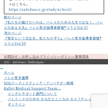
ルはこちら。
https://safedance.jp/study/school/
投
前のページ
『私たちが届けたいのは、バレエのための人生ではなく、バレ
稿
エのある人生』バレエ安全指導者資格®︎コラムVol.57
ナ
次のページ
ビ
『安全という文化を、私たちの手で』バレエ安全指導者資格®︎
コラムVol.59
ゲ
ー
お問合せ・お申し込み
プライバシーポリシー
運営団体
シ
2021 SafeDance（BalletJapon）
ョ
ホーム
ン
バレエ安全基準
SDAアーティスティック・アンバサダー制度
Ballet Medical Support Team
メンタルサポート部門について
バレリーナのための からだとこころの セルフチェックガイド
オンライン