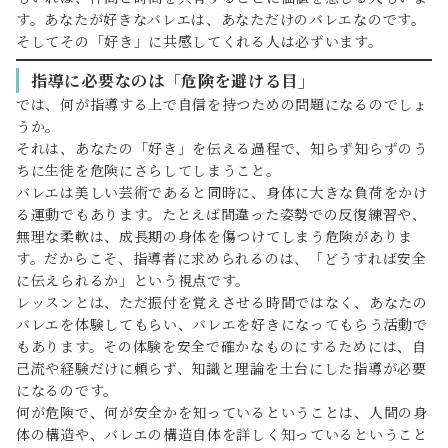
す。あなたが好きなバレエは、あなただけのバレエなのです。
そしてその「好き」に共感してくれる人は必ずいます。
指導に必要なのは「危険を避ける目」
では、何が指導する上で自信を持つための問題になるのでしょ
うか。
それは、あなたの「好き」を伝える過程で、知らず知らずのう
ちに生徒を危険にさらしてしまうこと。
バレエは美しい芸術であると同時に、身体に大きな負荷をかけ
る運動でもあります。たとえば間違った姿勢での反復練習や、
無理な柔軟は、成長期の身体を傷つけてしまう危険がありま
す。だからこそ、指導者に求められるのは、「どうすれば安全
に伝えられるか」という視点です。
レッスンとは、ただ振付を覚えさせる時間ではなく、あなたの
バレエを体験してもらい、バレエを好きになってもらう活動で
もあります。その体験を安全で確かなものにするためには、自
己流や経験だけに頼らず、知識と理論を土台にした指導が必要
になるのです。
何が危険で、何が安全かを知っているということは、人間の身
体の構造や、バレエの構造自体を詳しく知っているということ