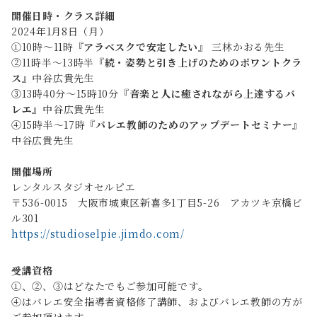
開催日時・クラス詳細
2024年1月8日（月）
①10時〜11時
『アラベスクで安定したい』
三林かおる先生
②11時半〜13時半
『続・姿勢と引き上げのためのポワントクラ
ス』
中谷広貴先生
③13時40分〜15時10分
『音楽と人に癒されながら上達するバ
レエ』
中谷広貴先生
④15時半〜17時
『バレエ教師のためのアップデートセミナー』
中谷広貴先生
開催場所
レンタルスタジオセルピエ
〒536-0015 大阪市城東区新喜多1丁目5-26 アカツキ京橋ビ
ル301
https://studioselpie.jimdo.com/
受講資格
①、②、③はどなたでもご参加可能です。
④はバレエ安全指導者資格修了講師、およびバレエ教師の方が