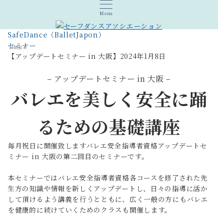
Menu
SafeDance（BalletJapon）
セミナー
お問合せ
【アップデートセミナー in 大阪】2024年1月8日
– アップデートセミナー in 大阪 –
バレエを美しく安全に踊
るための基礎講座
毎月祝日に開催致しますバレエ安全指導者資格アップデートセ
ミナー in 大阪の第二回目のセミナーです。
本セミナーではバレエ安全指導者資格各コースを修了された先
生方の知識や情報を新しくアップデートし、日々の指導に活か
して頂けるよう講義を行うとともに、広く一般の方にもバレエ
を健康的に続けていくためのクラスも開催します。