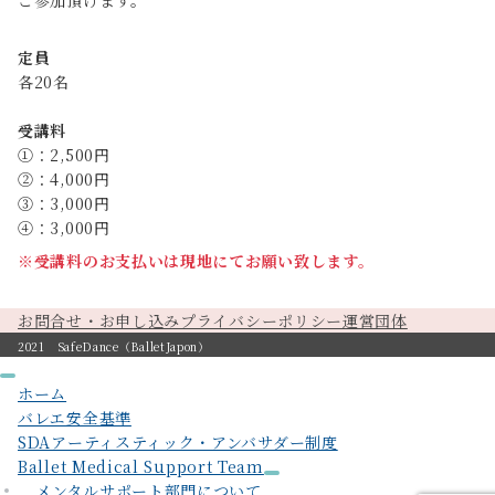
ご参加頂けます。
定員
各20名
受講料
①：2,500円
②：4,000円
③：3,000円
④：3,000円
※
受講料のお支払いは現地にてお願い致します。
お問合せ・お申し込み
プライバシーポリシー
運営団体
2021 SafeDance（BalletJapon）
ホーム
バレエ安全基準
SDAアーティスティック・アンバサダー制度
Ballet Medical Support Team
メンタルサポート部門について