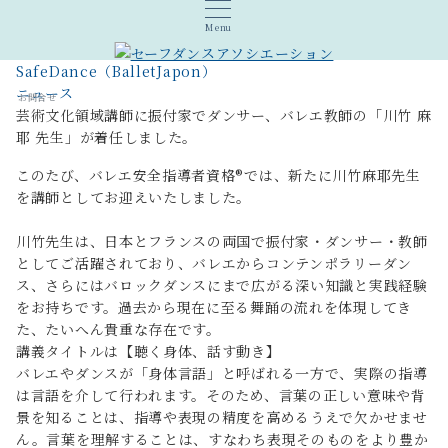
Menu
SafeDance（BalletJapon）
ニュース
お問合せ
芸術文化領域講師に振付家でダンサー、バレエ教師の「川竹 麻
耶 先生」が着任しました。
このたび、バレエ安全指導者資格®︎では、新たに川竹麻耶先生
を講師としてお迎えいたしました。
川竹先生は、日本とフランスの両国で振付家・ダンサー・教師
としてご活躍されており、バレエからコンテンポラリーダン
ス、さらにはバロックダンスにまで広がる深い知識と実践経験
をお持ちです。過去から現在に至る舞踊の流れを体現してき
た、たいへん貴重な存在です。
講義タイトルは【聴く身体、話す動き】
バレエやダンスが「身体言語」と呼ばれる一方で、実際の指導
は言語を介して行われます。そのため、言葉の正しい意味や背
景を知ることは、指導や表現の精度を高めるうえで欠かせませ
ん。言葉を理解することは、すなわち表現そのものをより豊か