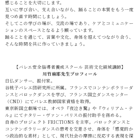
感じることを大切にします。
互いに学び合い、支え合いながら、踊ることの本質をもう一度
見つめ直す時間にしましょう。
そしてこの学びの場が、交流の場であり、ケアとコミュニケー
ションのスペースとなるよう願っています。
踊ることを通じて、言葉や文化、身体を超えてつながり合う、
そんな時間を共に作っていきましょう。
【バレエ安全指導者養成スクール 芸術文化領域講師】
川竹麻耶先生プロフィール
日仏ダンサー、振付家。
谷桃子バレエ団研究所に所属。フランスでコンテンポラリーダ
ンスとバロックダンスを学び、フランス国立ダンスセンター
（CND）にてバレエ教師国家資格を取得。
東京新国立劇場では、オペラ『夜泣き驚』や『ウィリアム・テ
ル』にてナタリー・ヴァン・パリスの振付助手を務める。
自身のプロジェクト FRICTIONS を主宰。バロックダンスと
コンテンポラリーダンスの思考を交差させ、身体を「感覚的か
つ政治的な素材」として、現代社会の摩擦に反応する表現を探