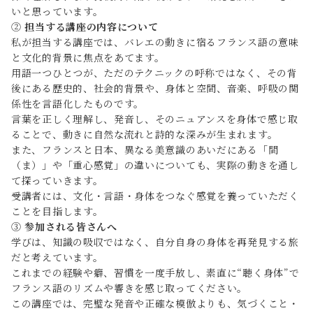
いと思っています。
②
担当する講座の内容について
私が担当する講座では、バレエの動きに宿るフランス語の意味
と文化的背景に焦点をあてます。
用語一つひとつが、ただのテクニックの呼称ではなく、その背
後にある歴史的、社会的背景や、身体と空間、音楽、呼吸の関
係性を言語化したものです。
言葉を正しく理解し、発音し、そのニュアンスを身体で感じ取
ることで、動きに自然な流れと詩的な深みが生まれます。
また、フランスと日本、異なる美意識のあいだにある「間
（ま）」や「重心感覚」の違いについても、実際の動きを通し
て探っていきます。
受講者には、文化・言語・身体をつなぐ感覚を養っていただく
ことを目指します。
③
参加される皆さんへ
学びは、知識の吸収ではなく、自分自身の身体を再発見する旅
だと考えています。
これまでの経験や癖、習慣を一度手放し、素直に“聴く身体”で
フランス語のリズムや響きを感じ取ってください。
この講座では、完璧な発音や正確な模倣よりも、気づくこと・