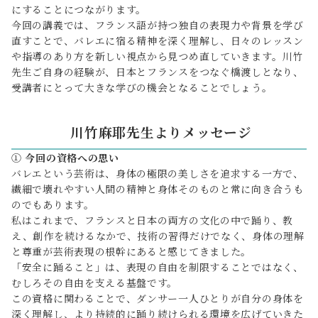
にすることにつながります。
今回の講義では、フランス語が持つ独自の表現力や背景を学び
直すことで、バレエに宿る精神を深く理解し、日々のレッスン
や指導のあり方を新しい視点から見つめ直していきます。川竹
先生ご自身の経験が、日本とフランスをつなぐ橋渡しとなり、
受講者にとって大きな学びの機会となることでしょう。
川竹麻耶先生
より
メッセージ
①
今回の資格への思い
バレエという芸術は、身体の極限の美しさを追求する一方で、
繊細で壊れやすい人間の精神と身体そのものと常に向き合うも
のでもあります。
私はこれまで、フランスと日本の両方の文化の中で踊り、教
え、創作を続けるなかで、技術の習得だけでなく、身体の理解
と尊重が芸術表現の根幹にあると感じてきました。
「安全に踊ること」は、表現の自由を制限することではなく、
むしろその自由を支える基盤です。
この資格に関わることで、ダンサー一人ひとりが自分の身体を
深く理解し、より持続的に踊り続けられる環境を広げていきた