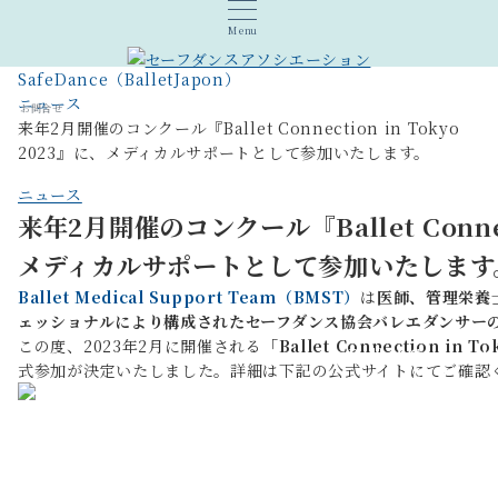
Menu
SafeDance（BalletJapon）
ニュース
お問合せ
来年2月開催のコンクール『Ballet Connection in Tokyo
2023』に、メディカルサポートとして参加いたします。
ニュース
来年2月開催のコンクール『Ballet Connect
メディカルサポートとして参加いたします
Ballet Medical Support Team（BMST）
は
​医師、管理栄
ェッショナルにより構成されたセーフダンス協会
バレエダンサー
この度、2023年2月に開催される
​「Ballet Connection in T
Ballet Connect
式参加が決定いたしました。詳細は下記の公式サイトにてご確認
in Tokyo
2023
公式サイト
メディカルサポートとして、当
協