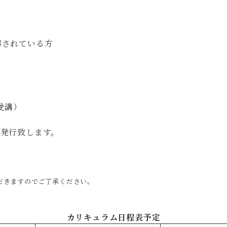
導されている方
受講）
を発行致します。
だきますのでご了承ください。
カリキュラム日程表予定