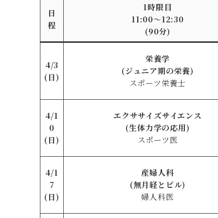
1時限目
日
11:00〜12:30
程
(90分)
栄養学
4/3
(
ジュニア期の栄養)
(日)
スポーツ栄養士
4/1
エクササイズサイエンス
0
(生体力学の応用)
(日)
スポーツ医
4/1
産婦人科
7
(無月経とピル)
(日)
婦人科医