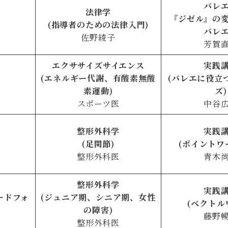
バレ
法律学
『ジゼル』の
(指導者のための法律入門)
バレ
佐野綾子
芳賀
エクササイズサイエンス
実践
(エネルギー代謝、有酸素無酸
(バレエに役立
素運動)
ズ)
スポーツ医
中谷
整形外科学
実践
(足関節)
(ポイントワー
整形外科医
青木
整形外科学
実践
ードフォ
(ジュニア期、シニア期、女性
(ベクトル
の障害)
藤野
整形外科医