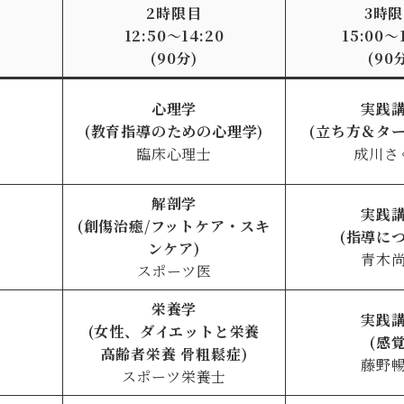
2時限目
3時
12:50〜14:20
15:00〜
(90分)
(90
心理学
実践
(教育指導のための心理学)
(立ち方＆タ
臨床心理士
成川さ
解剖学
実践
(創傷治癒/フットケア・スキ
(指導に
ンケア)
青木
スポーツ医
栄養学
実践
(女性、ダイエットと栄養
(感覚
高齢者栄養 骨粗鬆症)
藤野
スポーツ栄養士