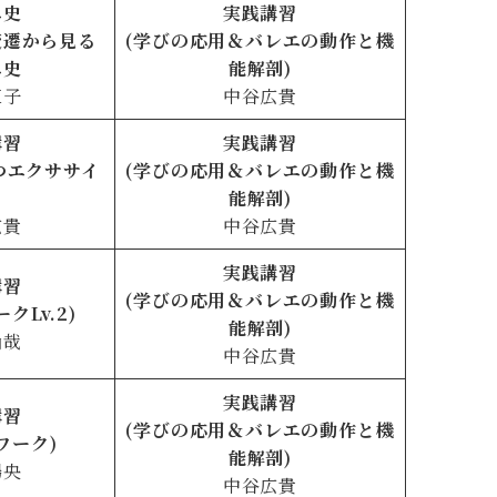
エ史
実践講習
変遷から見る
(学びの応用＆バレエの動作と機
エ史
能解剖)
直子
中谷広貴
講習
実践講習
つエクササイ
(学びの応用＆バレエの動作と機
能解剖)
広貴
中谷広貴
実践講習
講習
(学びの応用＆バレエの動作と機
クLv.2)
能解剖)
尚哉
中谷広貴
実践講習
講習
(学びの応用＆バレエの動作と機
ワーク)
能解剖)
暢央
中谷広貴