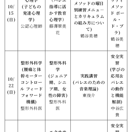
心理学
（バレエ
ッティ
メソッドの曜日
10/
(子どもの
指導に活
メソッ
別練習メニュ－
15
発達心理
かす教育
ド ポー
とカリキュラム
(日)
学)
心理学）
ル・
の組み方につい
公認心理師
藤澤翠美
ド・ブ
て)
花
ラ
)
鶴谷美穂
鶴谷美
穂
安全実
整形外科学
整形外科
習
(腰痛と体
学
(学びの
幹モーター
(ジュニア
実践講習
応用＆
10/
コントロー
期、シニ
(
バレエのための
バレエ
22
ル フィード
ア期、女
音楽理論
)
の動作
(日)
フォワード
性の障害)
東俊介
と機能
機構)
整形外科
解剖)
整形外科医
医
中谷広
貴
安全実