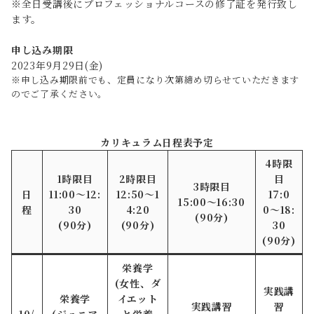
※全日受講後にプロフェッショナルコースの修了証を発行致し
ます。
申し込み期限
2023年9月29日(金)
※申し込み期限前でも、定員になり次第締め切らせていただきます
のでご了承ください。
カリキュラム日程表予定
4時限
1時限目
2時限目
目
3時限目
日
11:00〜12:
12:50〜1
17:0
15:00〜16:30
程
30
4:20
0〜18:
(90分)
(90分)
(90分)
30
(90分)
栄養学
(女性、ダ
実践講
栄養学
イエット
実践講習
習