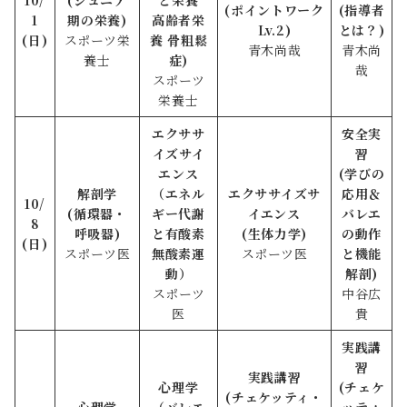
10/
(ジュニア
と栄養
(ポイントワーク
(指導者
1
期の栄養)
高齢者栄
Lv.2)
とは？)
(日)
スポーツ栄
養 骨粗鬆
青木尚哉
青木尚
養士
症)
哉
スポーツ
栄養士
エクササ
安全実
イズサイ
習
エンス
(学びの
解剖学
（
エネル
エクササイズサ
応用＆
10/
(循環器・
ギー代謝
イエンス
バレエ
8
呼吸器)
と有酸素
(生体力学)
の動作
(日)
スポーツ医
無酸素運
スポーツ医
と機能
動
）
解剖)
スポーツ
中谷広
医
貴
実践講
習
実践講習
心理学
(
チェケ
(チェケッティ・