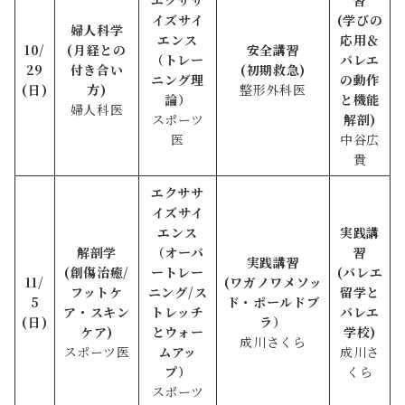
エクササ
習
イズサイ
(学びの
婦人科
学
エンス
応用＆
10/
(月経との
安全講習
（トレー
バレエ
29
付き合い
(初期救急)
ニング理
の動作
(日)
方)
整形外科医
論
）
と機能
婦人科医
スポーツ
解剖)
医
中谷広
貴
エクササ
イズサイ
エンス
実践講
解剖学
（オーバ
習
実践講習
(創傷治癒/
ートレー
(
バレエ
11/
(ワガノワメソッ
フットケ
ニング/ス
留学と
5
ド・ポールドブ
ア・スキン
トレッチ
バレエ
(日)
ラ）
ケア)
とウォー
学校
)
成川さくら
スポーツ医
ムアッ
成川さ
プ
）
くら
スポーツ