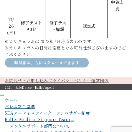
中谷広
貴
11/
修了テスト
修了テス
26
認定式
90分
ト解説
(日)
※カリキュラムは2023年7月時点のものです。
※カリキュラムの日時は変更となる可能性がございますのでご
了承ください。
時間割は、右にスクロールできます
お問合せ・お申し込み
プライバシーポリシー
運営団体
2021 SafeDance（BalletJapon）
ホーム
バレエ安全基準
SDAアーティスティック・アンバサダー制度
Ballet Medical Support Team
メンタルサポート部門について