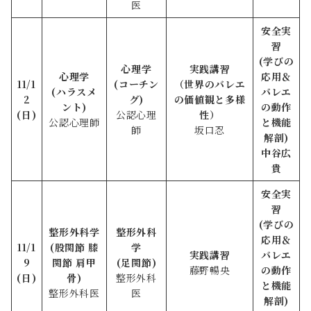
医
安全実
習
(学びの
心理学
実践講習
心理学
応用＆
11/1
(コーチン
（
世界のバレエ
(ハラスメ
バレエ
2
グ)
の価値観と多様
ント)
の動作
(日)
公認心理
性
）
公認心理師
と機能
師
坂口忍
解剖)
中谷広
貴
安全実
習
(学びの
整形外科学
整形外科
応用＆
11/1
(股関節 膝
学
実践講習
バレエ
9
関節 肩甲
(足関節)
藤野暢央
の動作
(日)
骨)
整形外科
と機能
整形外科医
医
解剖)