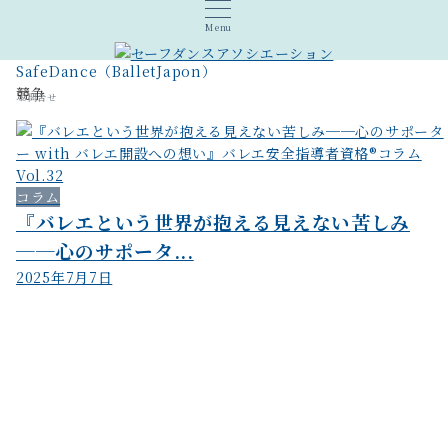
Menu
SafeDance（BalletJapon）
競争
お問合せ
コラム
『バレエという世界が抱える見えない苦しみ
──心のサポータ...
2025年7月7日