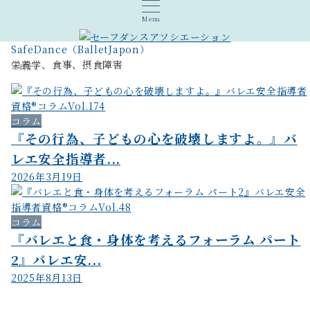
Menu
SafeDance（BalletJapon）
栄養学、食事、摂食障害
お問合せ
コラム
『その行為、子どもの心を破壊しますよ。』バ
レエ安全指導者...
2026年3月19日
コラム
『バレエと食・身体を考えるフォーラム パート
2』バレエ安...
2025年8月13日