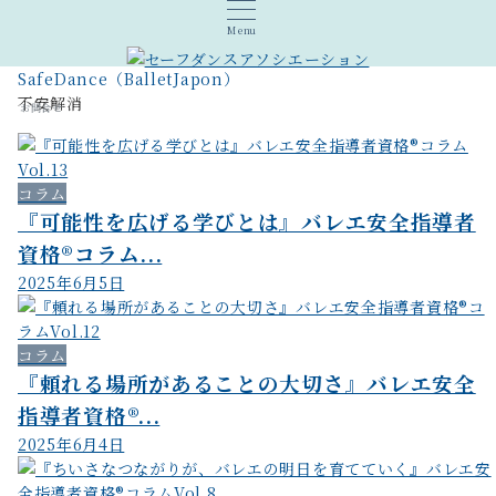
Menu
SafeDance（BalletJapon）
不安解消
お問合せ
コラム
『可能性を広げる学びとは』バレエ安全指導者
資格®︎コラム...
2025年6月5日
コラム
『頼れる場所があることの大切さ』バレエ安全
指導者資格®︎...
2025年6月4日